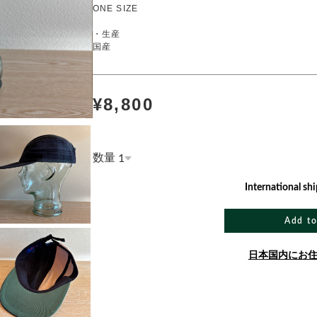
ONE SIZE
・生産
国産
¥8,800
数量
International shi
Add to
日本国内にお