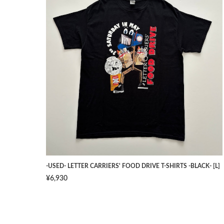
-USED- LETTER CARRIERS' FOOD DRIVE T-SHIRTS -BLACK- [L]
¥6,930