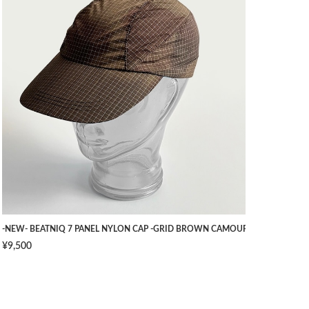
TS -NAVY- [W34]
-NEW- BEATNIQ 7 PANEL NYLON CAP -GRID BROWN CAMOUFLAGE- [ONE SIZ
¥9,500