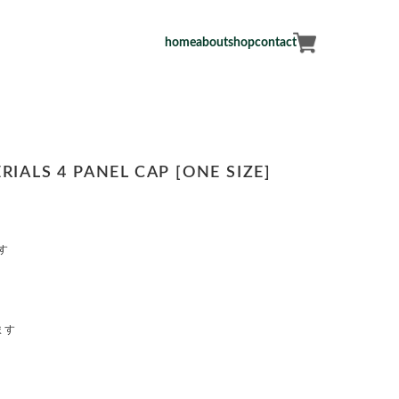
home
about
shop
contact
ALS 4 PANEL CAP [ONE SIZE]
す
ます