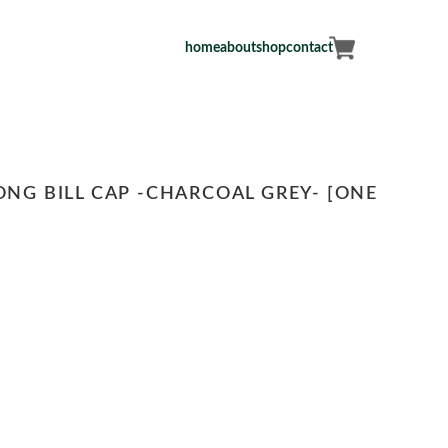
home
about
shop
contact
G BILL CAP -CHARCOAL GREY- [ONE