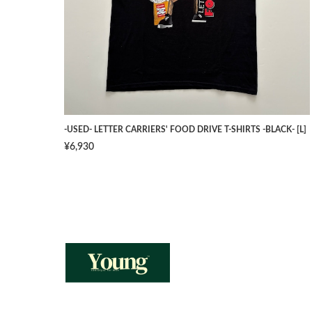
-USED- LETTER CARRIERS' FOOD DRIVE T-SHIRTS -BLACK- [L]
¥6,930