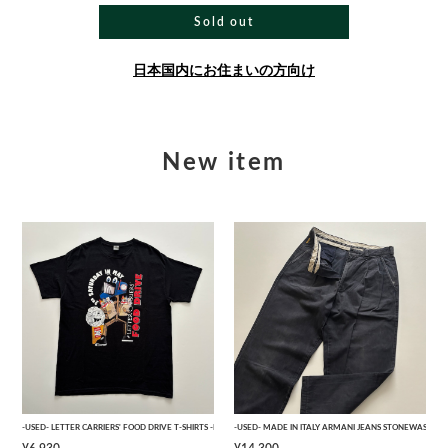
Sold out
日本国内にお住まいの方向け
New item
-USED- LETTER CARRIERS' FOOD DRIVE T-SHIRTS -BLACK- [L]
-USED- MADE IN ITALY ARMANI JEANS STONEWASHED 