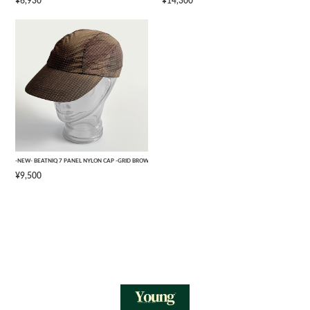
¥6,930
¥14,300
-NEW- BEATNIQ 7 PANEL NYLON CAP -GRID BROWN CAMOUFLAGE- [ONE SIZE]
¥9,500