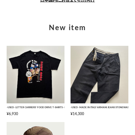
日本国内にお住まいの方向け
New item
-USED- LETTER CARRIERS' FOOD DRIVE T-SHIRTS -BLACK- [L]
-USED- MADE IN ITALY ARMANI JEANS STONEWASHED 
¥6,930
¥14,300