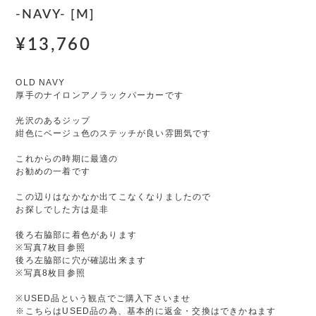
-NAVY- [M]
¥13,760
OLD NAVY
厚手のナイロンアノラックパーカーです
光沢のあるジップ
紺色にベージュ色のステッチが良い雰囲気です
これからの時期に最適の
お勧めの一着です
この辺りはなかなか出てこなくなりましたので
お探しでした方は是非
後ろ右脇部に着色があります
※写真7枚目参照
後ろ左脇部に穴が確認出来ます
※写真8枚目参照
※USED品という観点でご購入下さいませ
※こちらはUSED品の為、基本的に返金・交換はできかねます