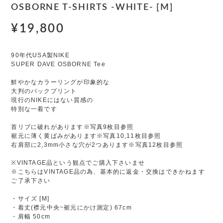
OSBORNE T-SHIRTS -WHITE- [M]
¥19,800
90年代USA製NIKE
SUPER DAVE OSBORNE Tee
鮮やかなカラーリングが印象的な
大判のバックプリント
現行のNIKEにはない質感の
特別な一着です
首リブに破れがあります※写真9枚目参照
裾元に薄く黄ばみがあります※写真10,11枚目参照
右肩部に2,3mm小さな穴が2つあります※写真12枚目参照
※VINTAGE品という観点でご購入下さいませ
※こちらはVINTAGE品の為、基本的に返金・交換はできかねます
ご了承下さい
・サイズ [M]
・着丈(襟元中央~裾元にかけ測定) 67cm
・肩幅 50cm