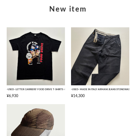
New item
-USED- LETTER CARRIERS' FOOD DRIVE T-SHIRTS -BLACK- [L]
-USED- MADE IN ITALY ARMANI JEANS STONEWASHED 
¥6,930
¥14,300