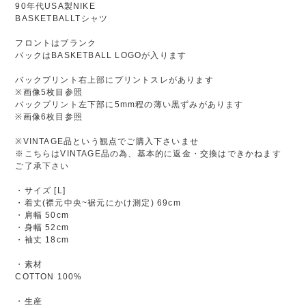
90年代USA製NIKE
BASKETBALLTシャツ
フロントはブランク
バックはBASKETBALL LOGOが入ります
バックプリント右上部にプリントスレがあります
※画像5枚目参照
バックプリント左下部に5mm程の薄い黒ずみがあります
※画像6枚目参照
※VINTAGE品という観点でご購入下さいませ
※こちらはVINTAGE品の為、基本的に返金・交換はできかねます
ご了承下さい
・サイズ [L]
・着丈(襟元中央~裾元にかけ測定) 69cm
・肩幅 50cm
・身幅 52cm
・袖丈 18cm
・素材
COTTON 100%
・生産