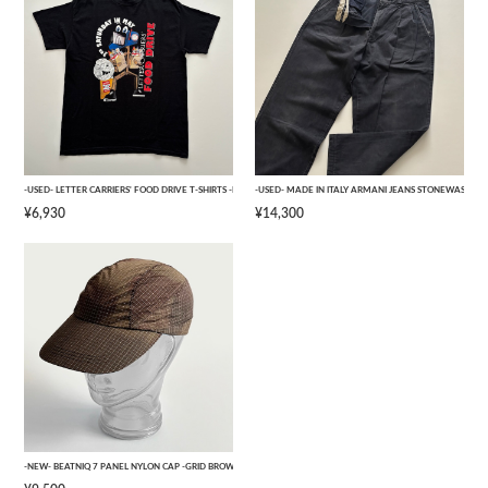
-USED- LETTER CARRIERS' FOOD DRIVE T-SHIRTS -BLACK- [L]
-USED- MADE IN ITALY ARMANI JEANS STONEWASHED 
¥6,930
¥14,300
-NEW- BEATNIQ 7 PANEL NYLON CAP -GRID BROWN CAMOUFLAGE- [ONE SIZE]