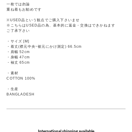
一枚では勿論
重ね着もお勧めです
※USED品という観点でご購入下さいませ
※こちらはUSED品の為、基本的に返金・交換はできかねます
ご了承下さい
・サイズ [M]
・着丈(襟元中央~裾元にかけ測定) 66.5cm
・肩幅 52cm
・身幅 47cm
・袖丈 65cm
・素材
COTTON 100%
・生産
BANGLADESH
International shipping available