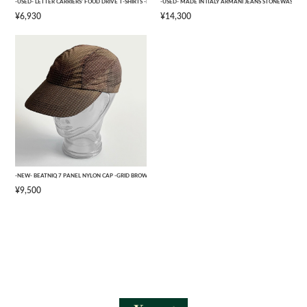
-USED- LETTER CARRIERS' FOOD DRIVE T-SHIRTS -BLACK- [L]
-USED- MADE IN ITALY ARMANI JEANS STONEWASHED 
¥6,930
¥14,300
-NEW- BEATNIQ 7 PANEL NYLON CAP -GRID BROWN CAMOUFLAGE- [ONE SIZE]
¥9,500