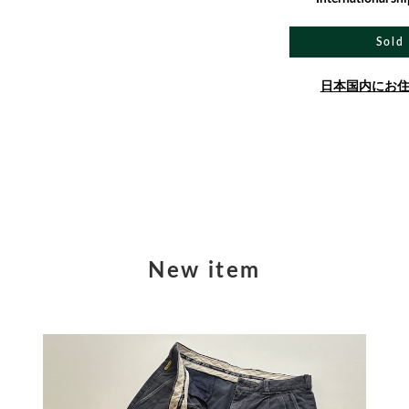
Sold
日本国内にお
New item