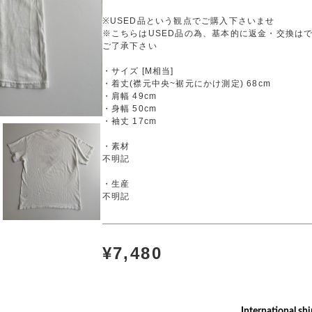
※USED品という観点でご購入下さいませ
※こちらはUSED品の為、基本的に返金・交換は
ご了承下さい
・サイズ [M相当]
・着丈(襟元中央~裾元にかけ測定) 68cm
・肩幅 49cm
・身幅 50cm
・袖丈 17cm
・素材
不明記
・生産
不明記
¥7,480
International shi