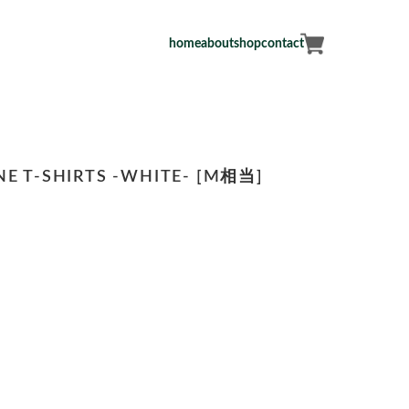
home
about
shop
contact
E T-SHIRTS -WHITE- [M相当]