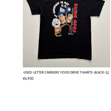
-USED- LETTER CARRIERS' FOOD DRIVE T-SHIRTS -BLACK- [L]
¥6,930