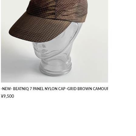
TS -NAVY- [W34]
-NEW- BEATNIQ 7 PANEL NYLON CAP -GRID BROWN CAMOUFLAGE- [ONE SIZ
¥9,500