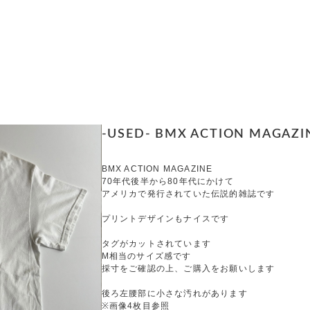
-USED- BMX ACTION MAGAZIN
BMX ACTION MAGAZINE
70年代後半から80年代にかけて
アメリカで発行されていた伝説的雑誌です
プリントデザインもナイスです
タグがカットされています
M相当のサイズ感です
採寸をご確認の上、ご購入をお願いします
後ろ左腰部に小さな汚れがあります
※画像4枚目参照