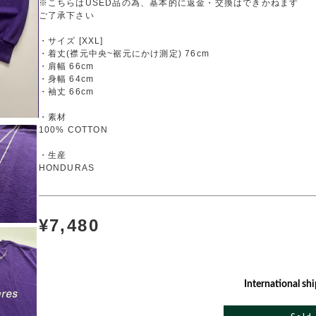
※こちらはUSED品の為、基本的に返金・交換はできかねます
ご了承下さい
・サイズ [XXL]
・着丈(襟元中央~裾元にかけ測定) 76cm
・肩幅 66cm
・身幅 64cm
・袖丈 66cm
・素材
100% COTTON
・生産
HONDURAS
¥7,480
International shi