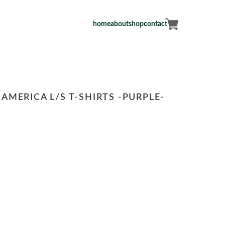
home
about
shop
contact
AMERICA L/S T-SHIRTS -PURPLE-