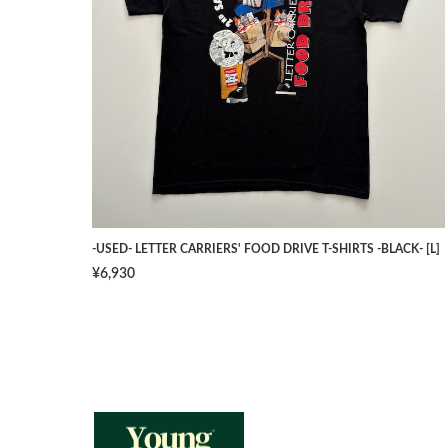
-USED- LETTER CARRIERS' FOOD DRIVE T-SHIRTS -BLACK- [L]
¥6,930