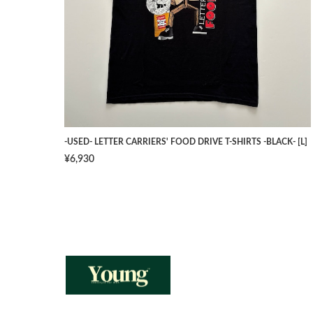
-USED- LETTER CARRIERS' FOOD DRIVE T-SHIRTS -BLACK- [L]
¥6,930