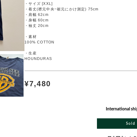
・サイズ [XXL]
・着丈(襟元中央~裾元にかけ測定) 75cm
・肩幅 62cm
・身幅 60cm
・袖丈 20cm
・素材
100% COTTON
・生産
HOUNDURAS
¥7,480
International shi
Sold