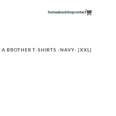
home
about
shop
contact
 A BROTHER T-SHIRTS -NAVY- [XXL]
す