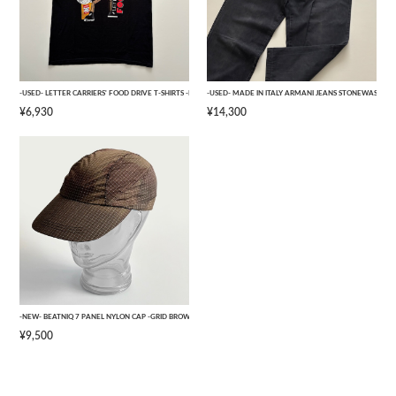
-USED- LETTER CARRIERS' FOOD DRIVE T-SHIRTS -BLACK- [L]
-USED- MADE IN ITALY ARMANI JEANS STONEWASHED 
¥6,930
¥14,300
-NEW- BEATNIQ 7 PANEL NYLON CAP -GRID BROWN CAMOUFLAGE- [ONE SIZE]
¥9,500