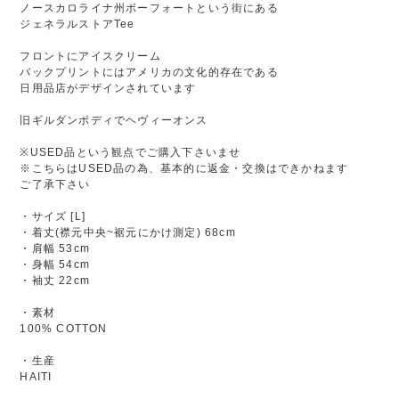
ノースカロライナ州ボーフォートという街にある
ジェネラルストアTee
フロントにアイスクリーム
バックプリントにはアメリカの文化的存在である
日用品店がデザインされています
旧ギルダンボディでヘヴィーオンス
※USED品という観点でご購入下さいませ
※こちらはUSED品の為、基本的に返金・交換はできかねます
ご了承下さい
・サイズ [L]
・着丈(襟元中央~裾元にかけ測定) 68cm
・肩幅 53cm
・身幅 54cm
・袖丈 22cm
・素材
100% COTTON
・生産
HAITI