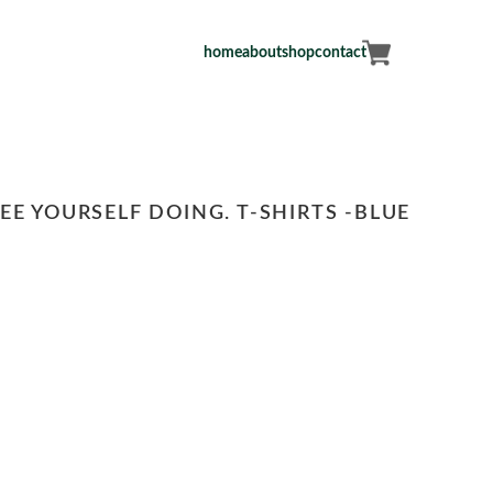
home
about
shop
contact
EE YOURSELF DOING. T-SHIRTS -BLUE