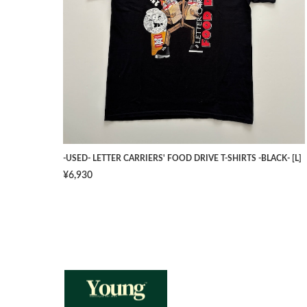
-USED- LETTER CARRIERS' FOOD DRIVE T-SHIRTS -BLACK- [L]
¥6,930