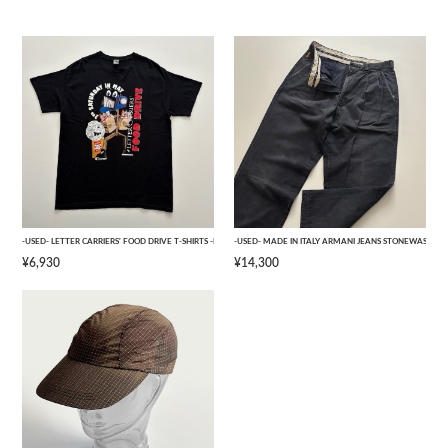
-USED- LETTER CARRIERS' FOOD DRIVE T-SHIRTS -BLACK- [L]
-USED- MADE IN ITALY ARMANI JEANS STONEWASHED 
¥6,930
¥14,300