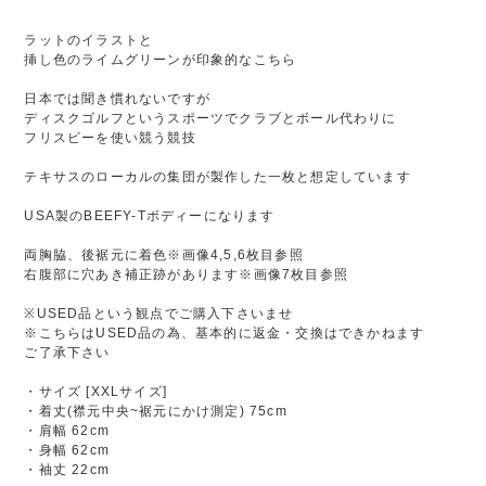
ラットのイラストと
挿し色のライムグリーンが印象的なこちら
日本では聞き慣れないですが
ディスクゴルフというスポーツでクラブとボール代わりに
フリスビーを使い競う競技
テキサスのローカルの集団が製作した一枚と想定しています
USA製のBEEFY-Tボディーになります
両胸脇、後裾元に着色※画像4,5,6枚目参照
右腹部に穴あき補正跡があります※画像7枚目参照
※USED品という観点でご購入下さいませ
※こちらはUSED品の為、基本的に返金・交換はできかねます
ご了承下さい
・サイズ [XXLサイズ]
・着丈(襟元中央~裾元にかけ測定) 75cm
・肩幅 62cm
・身幅 62cm
・袖丈 22cm