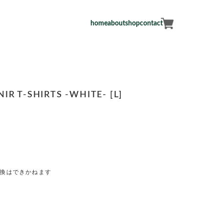
home
about
shop
contact
R T-SHIRTS -WHITE- [L]
交換はできかねます