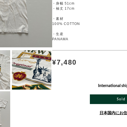
・身幅 51cm
・袖丈 17cm
・素材
100% COTTON
・生産
PANAMA
¥7,480
International shi
Sold
日本国内にお