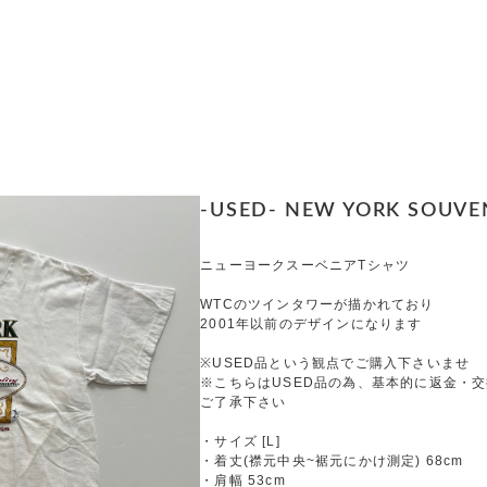
-USED- NEW YORK SOUVENI
ニューヨークスーベニアTシャツ
WTCのツインタワーが描かれており
2001年以前のデザインになります
※USED品という観点でご購入下さいませ
※こちらはUSED品の為、基本的に返金・
ご了承下さい
・サイズ [L]
・着丈(襟元中央~裾元にかけ測定) 68cm
・肩幅 53cm