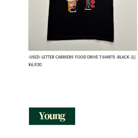
-USED- LETTER CARRIERS' FOOD DRIVE T-SHIRTS -BLACK- [L]
¥6,930