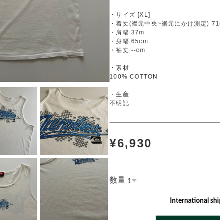
・サイズ [XL]
・着丈(襟元中央~裾元にかけ測定) 71
・肩幅 37m
・身幅 65cm
・袖丈 --cm
・素材
100% COTTON
・生産
不明記
¥6,930
数量
International shi