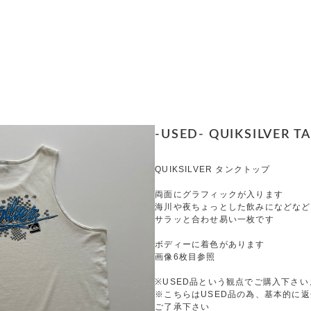
-USED- QUIKSILVER TA
QUIKSILVER タンクトップ
両面にグラフィックが入ります
海川や夜ちょっとした飲みになどなど
サラッと合わせ易い一枚です
ボディーに着色があります
画像6枚目参照
※USED品という観点でご購入下さい
※こちらはUSED品の為、基本的に
ご了承下さい