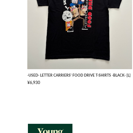
-USED- LETTER CARRIERS' FOOD DRIVE T-SHIRTS -BLACK- [L]
¥6,930