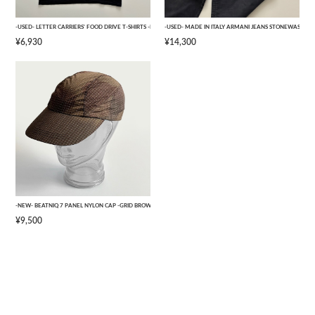
-USED- LETTER CARRIERS' FOOD DRIVE T-SHIRTS -BLACK- [L]
-USED- MADE IN ITALY ARMANI JEANS STONEWASHED 
¥6,930
¥14,300
-NEW- BEATNIQ 7 PANEL NYLON CAP -GRID BROWN CAMOUFLAGE- [ONE SIZE]
¥9,500