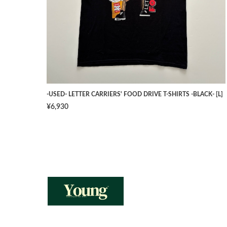
-USED- LETTER CARRIERS' FOOD DRIVE T-SHIRTS -BLACK- [L]
¥6,930