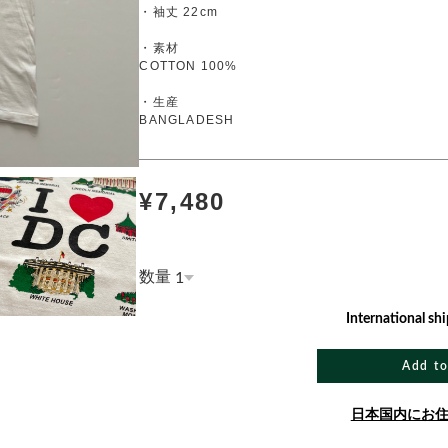
・袖丈 22cm
・素材
COTTON 100%
・生産
BANGLADESH
¥7,480
数量
International shi
Add to
日本国内にお