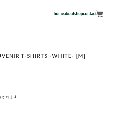
home
about
shop
contact
VENIR T-SHIRTS -WHITE- [M]
きかねます