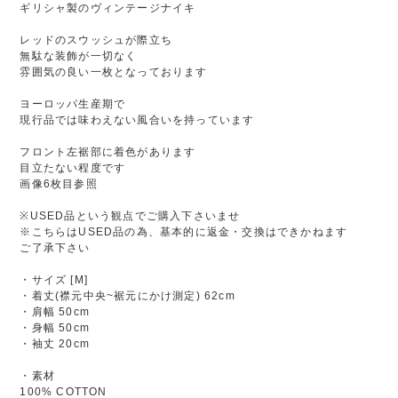
ギリシャ製のヴィンテージナイキ
レッドのスウッシュが際立ち
無駄な装飾が一切なく
雰囲気の良い一枚となっております
ヨーロッパ生産期で
現行品では味わえない風合いを持っています
フロント左裾部に着色があります
目立たない程度です
画像6枚目参照
※USED品という観点でご購入下さいませ
※こちらはUSED品の為、基本的に返金・交換はできかねます
ご了承下さい
・サイズ [M]
・着丈(襟元中央~裾元にかけ測定) 62cm
・肩幅 50cm
・身幅 50cm
・袖丈 20cm
・素材
100% COTTON