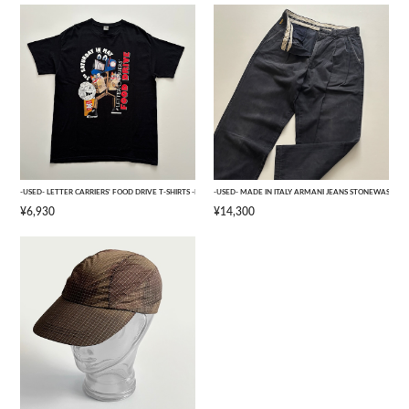
-USED- LETTER CARRIERS' FOOD DRIVE T-SHIRTS -BLACK- [L]
-USED- MADE IN ITALY ARMANI JEANS STONEWASHED 
¥6,930
¥14,300