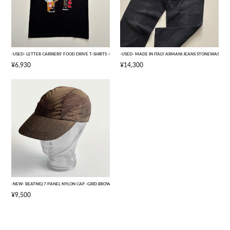
-USED- LETTER CARRIERS' FOOD DRIVE T-SHIRTS -BLACK- [L]
-USED- MADE IN ITALY ARMANI JEANS STONEWASHED 
¥6,930
¥14,300
-NEW- BEATNIQ 7 PANEL NYLON CAP -GRID BROWN CAMOUFLAGE- [ONE SIZE]
¥9,500