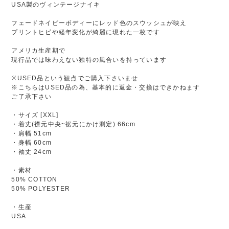
USA製のヴィンテージナイキ
フェードネイビーボディーにレッド色のスウッシュが映え
プリントヒビや経年変化が綺麗に現れた一枚です
アメリカ生産期で
現行品では味わえない独特の風合いを持っています
※USED品という観点でご購入下さいませ
※こちらはUSED品の為、基本的に返金・交換はできかねます
ご了承下さい
・サイズ [XXL]
・着丈(襟元中央~裾元にかけ測定) 66cm
・肩幅 51cm
・身幅 60cm
・袖丈 24cm
・素材
50% COTTON
50% POLYESTER
・生産
USA