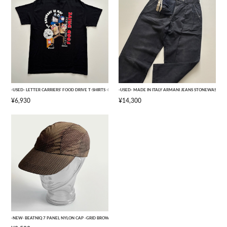
-USED- LETTER CARRIERS' FOOD DRIVE T-SHIRTS -BLACK- [L]
-USED- MADE IN ITALY ARMANI JEANS STONEWASHED 
¥6,930
¥14,300
-NEW- BEATNIQ 7 PANEL NYLON CAP -GRID BROWN CAMOUFLAGE- [ONE SIZE]