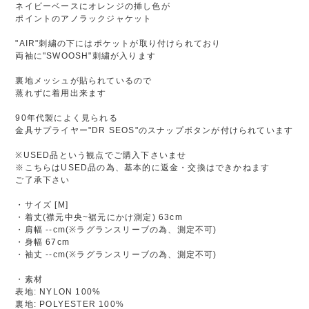
ネイビーベースにオレンジの挿し色が
ポイントのアノラックジャケット
"AIR"刺繍の下にはポケットが取り付けられており
両袖に"SWOOSH"刺繍が入ります
裏地メッシュが貼られているので
蒸れずに着用出来ます
90年代製によく見られる
金具サプライヤー"DR SEOS"のスナップボタンが付けられています
※USED品という観点でご購入下さいませ
※こちらはUSED品の為、基本的に返金・交換はできかねます
ご了承下さい
・サイズ [M]
・着丈(襟元中央~裾元にかけ測定) 63cm
・肩幅 --cm(※ラグランスリーブの為、測定不可)
・身幅 67cm
・袖丈 --cm(※ラグランスリーブの為、測定不可)
・素材
表地: NYLON 100%
裏地: POLYESTER 100%