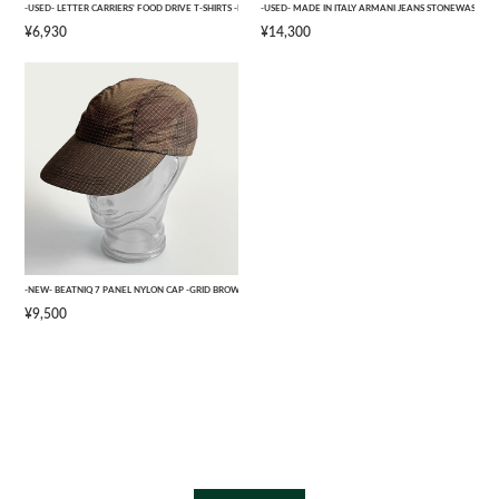
-USED- LETTER CARRIERS' FOOD DRIVE T-SHIRTS -BLACK- [L]
-USED- MADE IN ITALY ARMANI JEANS STONEWASHED 
¥6,930
¥14,300
-NEW- BEATNIQ 7 PANEL NYLON CAP -GRID BROWN CAMOUFLAGE- [ONE SIZE]
¥9,500