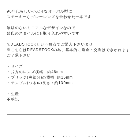
90年代らしい小ぶりなオーバル型に
スモーキーなグレーレンズを合わせた一本です
無駄のないミニマルなデザインなので
普段のスタイルにも取り入れやすいです
※DEADSTOCKという観点でご購入下さいませ
※こちらはDEADSTOCKの為、基本的に返金・交換はできかねます
ご了承下さい
・サイズ
・片方のレンズ横幅：約46mm
・ブリッジ(鼻部分)の横幅: 約15mm
・テンプル(つる)の長さ：約130mm
・生産
不明記