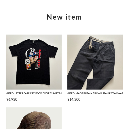
New item
-USED- LETTER CARRIERS' FOOD DRIVE T-SHIRTS -BLACK- [L]
-USED- MADE IN ITALY ARMANI JEANS STONEWASHED 
¥6,930
¥14,300