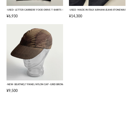
-USED- LETTER CARRIERS' FOOD DRIVE T-SHIRTS -BLACK- [L]
-USED- MADE IN ITALY ARMANI JEANS STONEWASHED 
¥6,930
¥14,300
-NEW- BEATNIQ 7 PANEL NYLON CAP -GRID BROWN CAMOUFLAGE- [ONE SIZE]
¥9,500