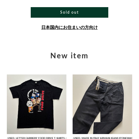
Sold out
日本国内にお住まいの方向け
New item
-USED- LETTER CARRIERS' FOOD DRIVE T-SHIRTS -BLACK- [L]
-USED- MADE IN ITALY ARMANI JEANS STONEWASHED 