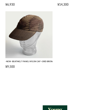
¥6,930
¥14,300
-NEW- BEATNIQ 7 PANEL NYLON CAP -GRID BROWN CAMOUFLAGE- [ONE SIZE]
¥9,500