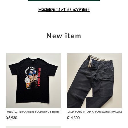
日本国内にお住まいの方向け
New item
-USED- LETTER CARRIERS' FOOD DRIVE T-SHIRTS -BLACK- [L]
-USED- MADE IN ITALY ARMANI JEANS STONEWASHED 
¥6,930
¥14,300