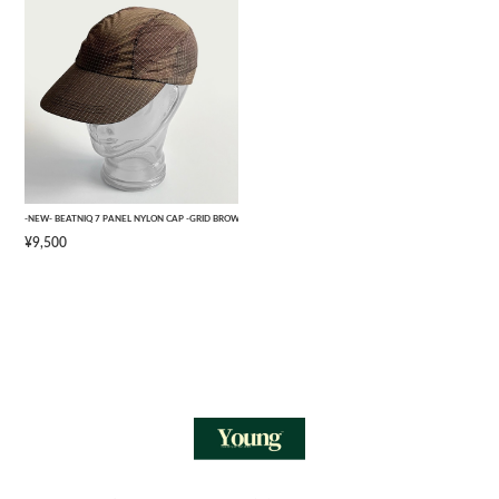
-NEW- BEATNIQ 7 PANEL NYLON CAP -GRID BROWN CAMOUFLAGE- [ONE SIZE]
¥9,500