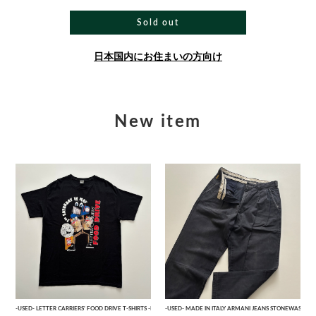
Sold out
日本国内にお住まいの方向け
New item
-USED- LETTER CARRIERS' FOOD DRIVE T-SHIRTS -BLACK- [L]
-USED- MADE IN ITALY ARMANI JEANS STONEWASHED 