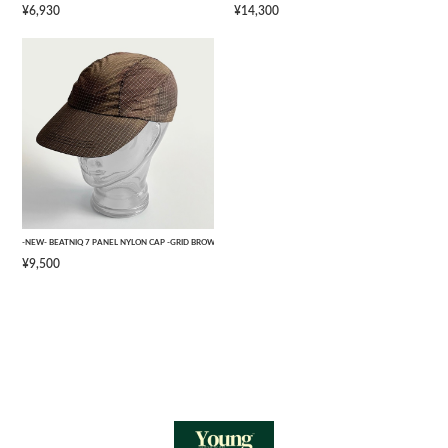
¥6,930
¥14,300
-NEW- BEATNIQ 7 PANEL NYLON CAP -GRID BROWN CAMOUFLAGE- [ONE SIZE]
¥9,500