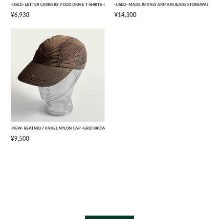
-USED- LETTER CARRIERS' FOOD DRIVE T-SHIRTS -BLACK- [L]
-USED- MADE IN ITALY ARMANI JEANS STONEWASHED 
¥6,930
¥14,300
-NEW- BEATNIQ 7 PANEL NYLON CAP -GRID BROWN CAMOUFLAGE- [ONE SIZE]
¥9,500