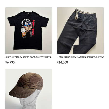
-USED- LETTER CARRIERS' FOOD DRIVE T-SHIRTS -BLACK- [L]
-USED- MADE IN ITALY ARMANI JEANS STONEWASHED 
¥6,930
¥14,300