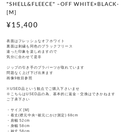
"SHELL&FLEECE" –OFF WHITE×BLACK-
[M]
¥15,400
表面はフレッシュなオフホワイト
裏面は刺繍も同色のブラックフリース
違った印象を楽しめますので
気分に合わせて是非
ジップの引き手のプラパーツが取れています
問題なく上げ下げ出来ます
画像9枚目参照
※USED品という観点でご購入下さいませ
※こちらはUSED品の為、基本的に返金・交換はできかねます
ご了承下さい
・サイズ [M]
・着丈(襟元中央~裾元にかけ測定) 68cm
・肩幅 52cm
・身幅 58cm
・袖丈 58cm