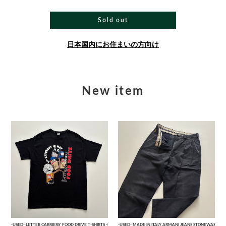
Sold out
日本国内にお住まいの方向け
New item
-USED- LETTER CARRIERS' FOOD DRIVE T-SHIRTS -BLACK- [L]
-USED- MADE IN ITALY ARMANI JEANS STONEWASHED 