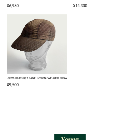
¥6,930
¥14,300
-NEW- BEATNIQ 7 PANEL NYLON CAP -GRID BROWN CAMOUFLAGE- [ONE SIZE]
¥9,500