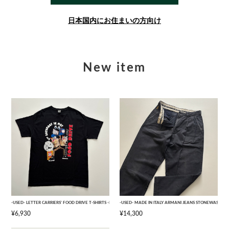
日本国内にお住まいの方向け
New item
-USED- LETTER CARRIERS' FOOD DRIVE T-SHIRTS -BLACK- [L]
-USED- MADE IN ITALY ARMANI JEANS STONEWASHED 
¥6,930
¥14,300