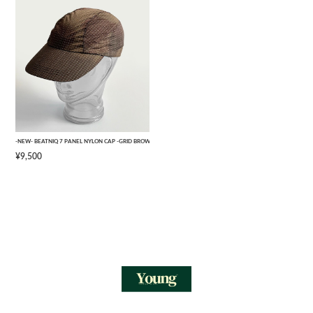
-NEW- BEATNIQ 7 PANEL NYLON CAP -GRID BROWN CAMOUFLAGE- [ONE SIZE]
¥9,500