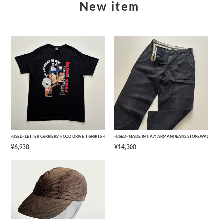
New item
-USED- LETTER CARRIERS' FOOD DRIVE T-SHIRTS -BLACK- [L]
-USED- MADE IN ITALY ARMANI JEANS STONEWASHED 
¥6,930
¥14,300