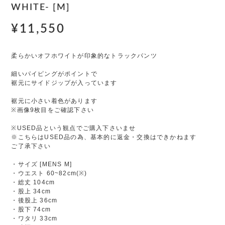
WHITE- [M]
¥11,550
柔らかいオフホワイトが印象的なトラックパンツ
細いパイピングがポイントで
裾元にサイドジップが入っています
裾元に小さい着色があります
※画像9枚目をご確認下さい
※USED品という観点でご購入下さいませ
※こちらはUSED品の為、基本的に返金・交換はできかねます
ご了承下さい
・サイズ [MENS M]
・ウエスト 60~82cm(※)
・総丈 104cm
・股上 34cm
・後股上 36cm
・股下 74cm
・ワタリ 33cm