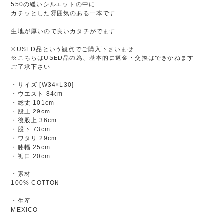
550の緩いシルエットの中に
カチッとした雰囲気のある一本です
生地が厚いので良いカタチがでます
※USED品という観点でご購入下さいませ
※こちらはUSED品の為、基本的に返金・交換はできかねます
ご了承下さい
・サイズ [W34×L30]
・ウエスト 84cm
・総丈 101cm
・股上 29cm
・後股上 36cm
・股下 73cm
・ワタリ 29cm
・膝幅 25cm
・裾口 20cm
・素材
100% COTTON
・生産
MEXICO