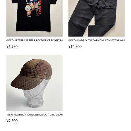
-USED- LETTER CARRIERS' FOOD DRIVE T-SHIRTS -BLACK- [L]
-USED- MADE IN ITALY ARMANI JEANS STONEWASHED 
¥6,930
¥14,300
-NEW- BEATNIQ 7 PANEL NYLON CAP -GRID BROWN CAMOUFLAGE- [ONE SIZE]
¥9,500