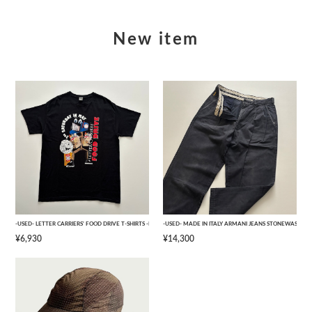
New item
-USED- LETTER CARRIERS' FOOD DRIVE T-SHIRTS -BLACK- [L]
-USED- MADE IN ITALY ARMANI JEANS STONEWASHED 
¥6,930
¥14,300