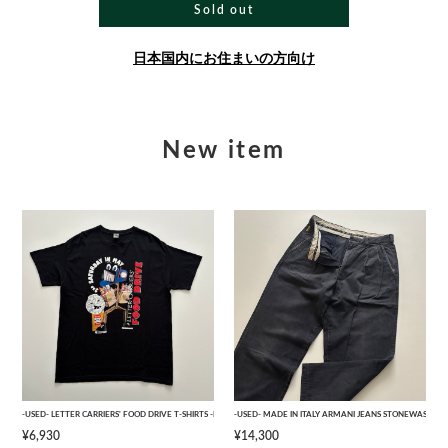
Sold out
日本国内にお住まいの方向け
New item
-USED- LETTER CARRIERS' FOOD DRIVE T-SHIRTS -BLACK- [L]
-USED- MADE IN ITALY ARMANI JEANS STONEWASHED 
¥6,930
¥14,300