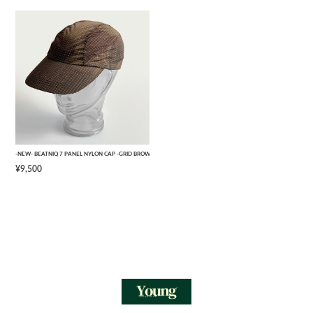
-NEW- BEATNIQ 7 PANEL NYLON CAP -GRID BROWN CAMOUFLAGE- [ONE SIZE]
¥9,500