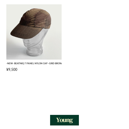
-NEW- BEATNIQ 7 PANEL NYLON CAP -GRID BROWN CAMOUFLAGE- [ONE SIZE]
¥9,500