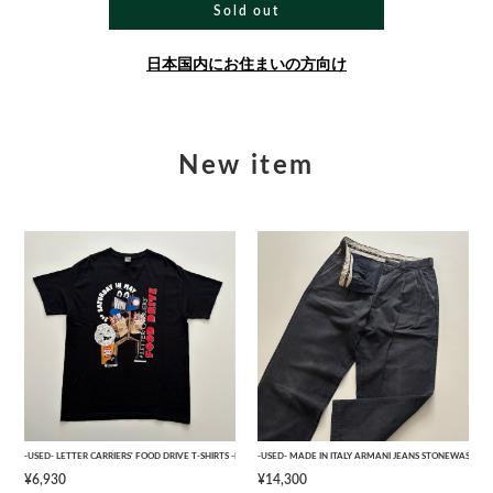
Sold out
日本国内にお住まいの方向け
New item
-USED- LETTER CARRIERS' FOOD DRIVE T-SHIRTS -BLACK- [L]
-USED- MADE IN ITALY ARMANI JEANS STONEWASHED 
¥6,930
¥14,300