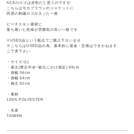
ACEのロゴは赤色だと思うのですが
こちらはモカブラウンのジャケットに
同系の刺繍ロゴが入った一枚
ピーチスキン素材に
落ち着いた色味が雰囲気の良い一枚です
※USED品という観点でご購入下さいませ
※こちらはUSED品の為、基本的に返金・交換はできかねます
ご了承下さい
・サイズ [L]
・着丈(襟元中央~裾元にかけ測定) 69cm
・肩幅 56cm
・身幅 64cm
・袖丈 62cm
・素材
100% POLYESTER
・生産
TAIWAN