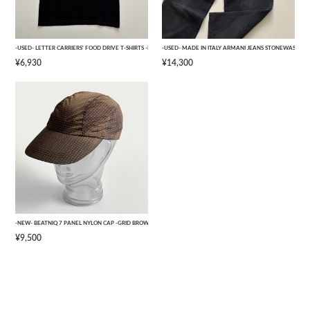
-USED- LETTER CARRIERS' FOOD DRIVE T-SHIRTS -BLACK- [L]
-USED- MADE IN ITALY ARMANI JEANS STONEWASHED 
¥6,930
¥14,300
-NEW- BEATNIQ 7 PANEL NYLON CAP -GRID BROWN CAMOUFLAGE- [ONE SIZE]
¥9,500