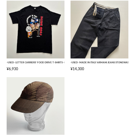
-USED- LETTER CARRIERS' FOOD DRIVE T-SHIRTS -BLACK- [L]
-USED- MADE IN ITALY ARMANI JEANS STONEWASHED 
¥6,930
¥14,300