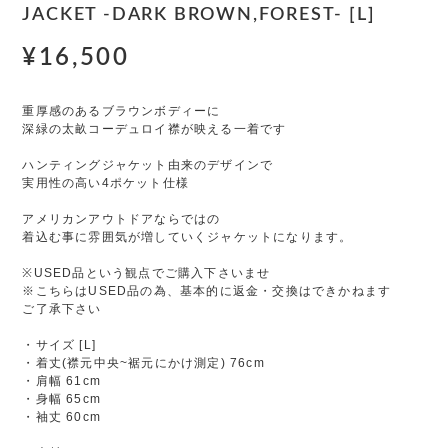
JACKET -DARK BROWN,FOREST- [L]
¥16,500
重厚感のあるブラウンボディーに
深緑の太畝コーデュロイ襟が映える一着です
ハンティングジャケット由来のデザインで
実用性の高い4ポケット仕様
アメリカンアウトドアならではの
着込む事に雰囲気が増していくジャケットになります。
※USED品という観点でご購入下さいませ
※こちらはUSED品の為、基本的に返金・交換はできかねます
ご了承下さい
・サイズ [L]
・着丈(襟元中央~裾元にかけ測定) 76cm
・肩幅 61cm
・身幅 65cm
・袖丈 60cm