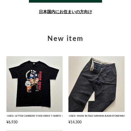
日本国内にお住まいの方向け
New item
-USED- LETTER CARRIERS' FOOD DRIVE T-SHIRTS -BLACK- [L]
-USED- MADE IN ITALY ARMANI JEANS STONEWASHED 
¥6,930
¥14,300