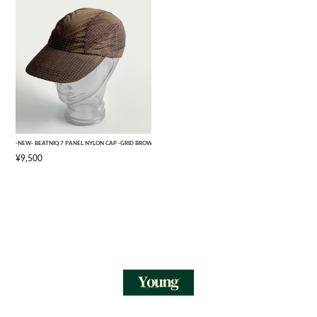
-NEW- BEATNIQ 7 PANEL NYLON CAP -GRID BROWN CAMOUFLAGE- [ONE SIZE]
¥9,500