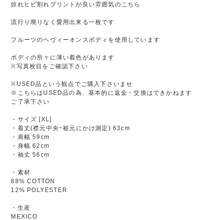
掠れヒビ割れプリントが良い雰囲気のこちら
流行り廃りなく愛用出来る一枚です
フルーツのヘヴィーオンスボディを使用しています
ボディの所々に薄い着色があります
※写真枚目をご確認下さい
※USED品という観点でご購入下さいませ
※こちらはUSED品の為、基本的に返金・交換はできかねます
ご了承下さい
・サイズ [XL]
・着丈(襟元中央~裾元にかけ測定) 63cm
・肩幅 59cm
・身幅 62cm
・袖丈 56cm
・素材
88% COTTON
12% POLYESTER
・生産
MEXICO