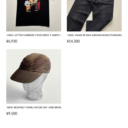
-USED- LETTER CARRIERS' FOOD DRIVE T-SHIRTS -BLACK- [L]
-USED- MADE IN ITALY ARMANI JEANS STONEWASHED 
¥6,930
¥14,300
-NEW- BEATNIQ 7 PANEL NYLON CAP -GRID BROWN CAMOUFLAGE- [ONE SIZE]
¥9,500