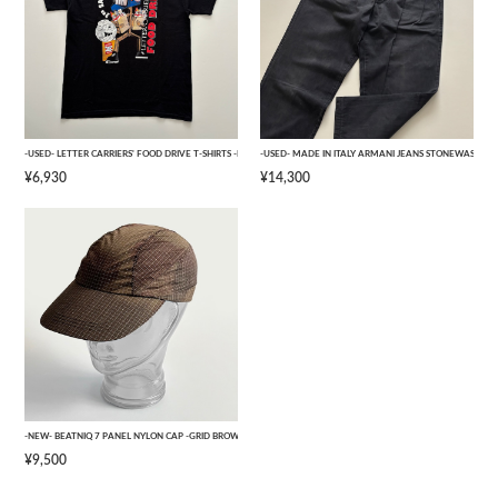
-USED- LETTER CARRIERS' FOOD DRIVE T-SHIRTS -BLACK- [L]
-USED- MADE IN ITALY ARMANI JEANS STONEWASHED 
¥6,930
¥14,300
-NEW- BEATNIQ 7 PANEL NYLON CAP -GRID BROWN CAMOUFLAGE- [ONE SIZE]
¥9,500