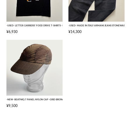
-USED- LETTER CARRIERS' FOOD DRIVE T-SHIRTS -BLACK- [L]
-USED- MADE IN ITALY ARMANI JEANS STONEWASHED 
¥6,930
¥14,300
-NEW- BEATNIQ 7 PANEL NYLON CAP -GRID BROWN CAMOUFLAGE- [ONE SIZE]
¥9,500