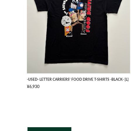
-USED- LETTER CARRIERS' FOOD DRIVE T-SHIRTS -BLACK- [L]
¥6,930