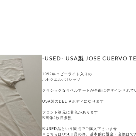
-USED- USA製 JOSE CUERVO TEQ
1992年コピーライト入りの
ホセクエルボTシャツ
クラシックなラベルアートが全面にデザインされて
USA製のDELTAボディになります
フロント裾元に着色があります
※画像4枚目参照
※USED品という観点でご購入下さいませ
※こちらはUSED品の為、基本的に返金・交換はで