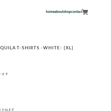
home
about
shop
contact
UILA T-SHIRTS -WHITE- [XL]
います
きかねます