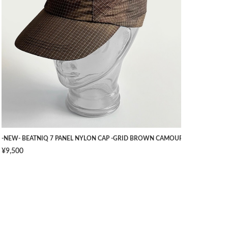
TS -NAVY- [W34]
-NEW- BEATNIQ 7 PANEL NYLON CAP -GRID BROWN CAMOUFLAGE- [ONE SIZ
¥9,500