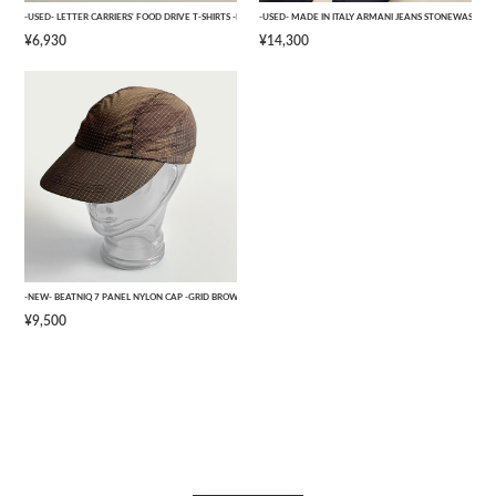
-USED- LETTER CARRIERS' FOOD DRIVE T-SHIRTS -BLACK- [L]
-USED- MADE IN ITALY ARMANI JEANS STONEWASHED 
¥6,930
¥14,300
-NEW- BEATNIQ 7 PANEL NYLON CAP -GRID BROWN CAMOUFLAGE- [ONE SIZE]
¥9,500