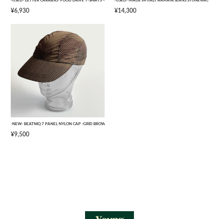
-USED- LETTER CARRIERS' FOOD DRIVE T-SHIRTS -BLACK- [L]
-USED- MADE IN ITALY ARMANI JEANS STONEWASHED 
¥6,930
¥14,300
-NEW- BEATNIQ 7 PANEL NYLON CAP -GRID BROWN CAMOUFLAGE- [ONE SIZE]
¥9,500