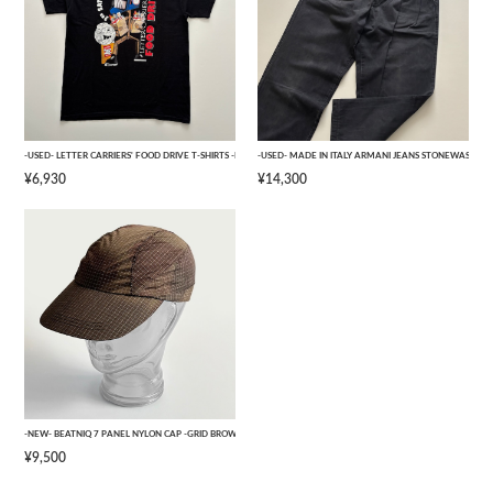
-USED- LETTER CARRIERS' FOOD DRIVE T-SHIRTS -BLACK- [L]
-USED- MADE IN ITALY ARMANI JEANS STONEWASHED 
¥6,930
¥14,300
-NEW- BEATNIQ 7 PANEL NYLON CAP -GRID BROWN CAMOUFLAGE- [ONE SIZE]
¥9,500