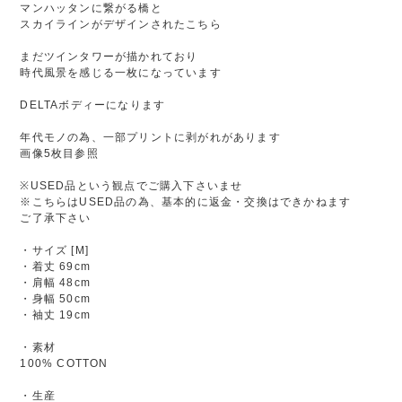
マンハッタンに繋がる橋と
スカイラインがデザインされたこちら
まだツインタワーが描かれており
時代風景を感じる一枚になっています
DELTAボディーになります
年代モノの為、一部プリントに剥がれがあります
画像5枚目参照
※USED品という観点でご購入下さいませ
※こちらはUSED品の為、基本的に返金・交換はできかねます
ご了承下さい
・サイズ [M]
・着丈 69cm
・肩幅 48cm
・身幅 50cm
・袖丈 19cm
・素材
100% COTTON
・生産