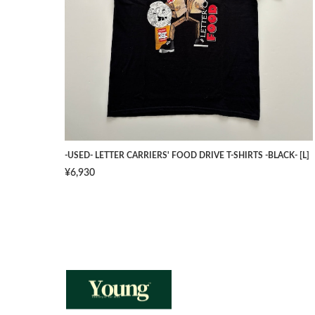
-USED- LETTER CARRIERS' FOOD DRIVE T-SHIRTS -BLACK- [L]
¥6,930