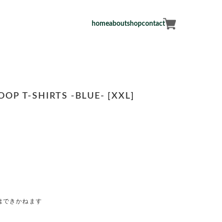
home
about
shop
contact
OP T-SHIRTS -BLUE- [XXL]
はできかねます