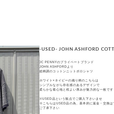
-USED- JOHN ASHFORD COTTO
JC PENNYのプライベートブランド
JOHN ASHFORDより
総柄調のコットンニットポロシャツ
ホワイト×ネイビーの織り柄のこちらは
シンプルながら存在感のあるデザインで
柔らかな着心地と程よい厚みが魅力的な一枚です
※USED品という観点でご購入下さいませ
※こちらはUSED品の為、基本的に返金・交換は
ご了承下さい