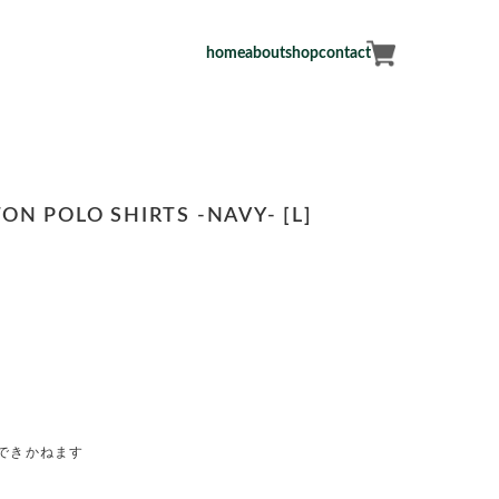
home
about
shop
contact
N POLO SHIRTS -NAVY- [L]
できかねます