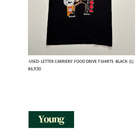
-USED- LETTER CARRIERS' FOOD DRIVE T-SHIRTS -BLACK- [L]
¥6,930