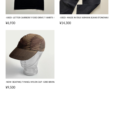
-USED- LETTER CARRIERS' FOOD DRIVE T-SHIRTS -BLACK- [L]
-USED- MADE IN ITALY ARMANI JEANS STONEWASHED 
¥6,930
¥14,300
-NEW- BEATNIQ 7 PANEL NYLON CAP -GRID BROWN CAMOUFLAGE- [ONE SIZE]
¥9,500