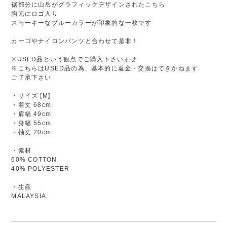
裾部分に山岳がグラフィックデザインされたこちら
胸元にロゴ入り
スモーキーなブルーカラーが印象的な一枚です
カーゴやナイロンパンツと合わせて是非！
※USED品という観点でご購入下さいませ
※こちらはUSED品の為、基本的に返金・交換はできかねます
ご了承下さい
・サイズ [M]
・着丈 68cm
・肩幅 49cm
・身幅 55cm
・袖丈 20cm
・素材
60% COTTON
40% POLYESTER
・生産
MALAYSIA