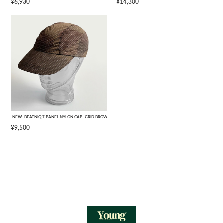
¥6,930
¥14,300
-NEW- BEATNIQ 7 PANEL NYLON CAP -GRID BROWN CAMOUFLAGE- [ONE SIZE]
¥9,500