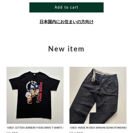
Add to cart
日本国内にお住まいの方向け
New item
-USED- LETTER CARRIERS' FOOD DRIVE T-SHIRTS -BLACK- [L]
-USED- MADE IN ITALY ARMANI JEANS STONEWASHED 