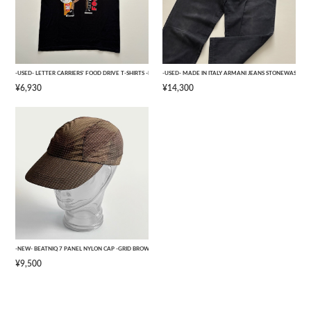
-USED- LETTER CARRIERS' FOOD DRIVE T-SHIRTS -BLACK- [L]
-USED- MADE IN ITALY ARMANI JEANS STONEWASHED 
¥6,930
¥14,300
-NEW- BEATNIQ 7 PANEL NYLON CAP -GRID BROWN CAMOUFLAGE- [ONE SIZE]
¥9,500