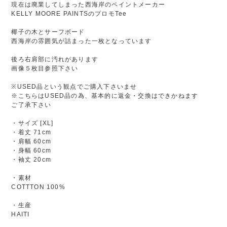
現在は廃業してしまった西海岸のペイントメーカー
KELLY MOORE PAINTSのプロモTee
椰子の木とサーフボード
西海岸の雰囲気が詰まった一枚となっています
後ろ右肩部に汚れがあります
画像５枚目参照下さい
※USED品という観点でご購入下さいませ
※こちらはUSED品の為、基本的に返金・交換はできかねます
ご了承下さい
・サイズ [XL]
・着丈 71cm
・肩幅 60cm
・身幅 60cm
・袖丈 20cm
・素材
COTTTON 100%
・生産
HAITI